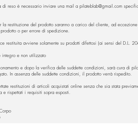
a di reso è necessario inviare una mail a
pilateblab@gmail.com
specific
r la restituzione del prodotto saranno a carico del cliente, ad eccezione 
 prodotto o per errore di spedizione.
ce restituita avviene solamente su prodotti difettosi (ai sensi del D.L.
 integro e non utilizzato
ionamento e dopo la verifica delle suddette condizioni, sarà cura di pi
ato. In assenza delle suddette condizioni, il prodotto verrà rispedito.
ate restituzioni di articoli acquistati online senza che sia stata previam
e rispettati i requisiti sopra esposti.
Corpo​
e