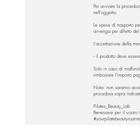
Per avviare la procedur
nell’oggetto.
Le spese di trasporto pe
avvenga per difetto del
L'accettazione della mer
- il prodotto deve essere
Solo in caso di malfunz
rimborsare l'importo pag
Nota: non saranno accett
procedura sopra indicata 
Pilates_Beauty_Lab
Benessere per il vostro 
#yourpilatebeautyroutin