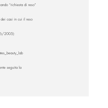
ando “richiesta di reso”
dei casi in cui il reso
 206/2005):
lates_beauty_lab
ente seguita la