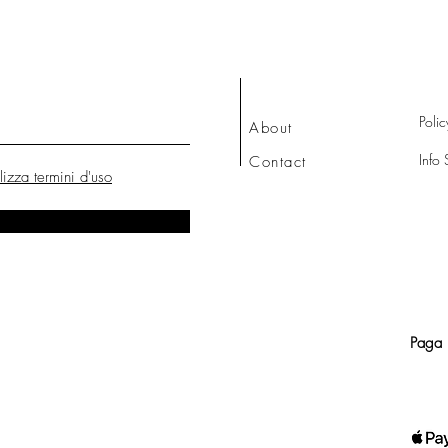
Polic
About
Info 
Contact
lizza termini d'uso
Paga 