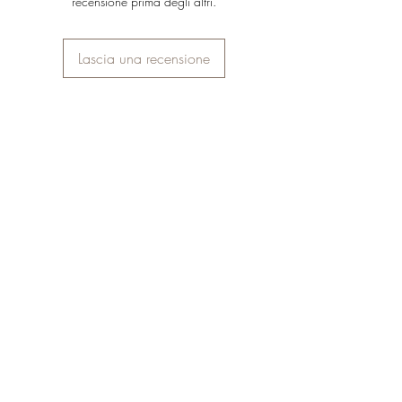
recensione prima degli altri.
powder, Bromelain, Stearic acid,
dall’olio di girasole, ricco di Squalene
Helianthus annuus (Sunflower) seed oil,
naturale.
Tocopherol, Phenoxyethanol, Parfum
Lascia una recensione
[Fragrance], Sodium dehydroacetate,
Xanthan gum, Ethylhexylglycerin,
Squalene*, Maltodextrin, Beta-sitosterol.
*da olio di girasole