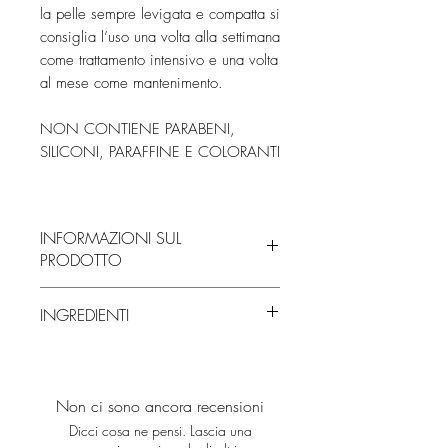
la pelle sempre levigata e compatta si
consiglia l’uso una volta alla settimana
come trattamento intensivo e una volta
al mese come mantenimento.
NON CONTIENE PARABENI,
SILICONI, PARAFFINE E COLORANTI
INFORMAZIONI SUL
PRODOTTO
Contiene:
INGREDIENTI
Bromelina: contenuta nel gambo
dell’ananas, esfoliante enzimatico,
Ingredients:
dermopurificante
Aqua [Water], Caprylic/capric
Olio di cocco: idratante, emolliente
triglyceride, Cocos nucifera (Coconut)
Albicocca noccioli: esfolianti meccanici
Non ci sono ancora recensioni
oil, Glyceryl stearate SE, Cetearyl
Vitamina E naturale: miscela di tocoferoli
Dicci cosa ne pensi. Lascia una
alcohol, Prunus armeniaca (Apricot) seed
antiossidanti e riepitelizzanti derivanti