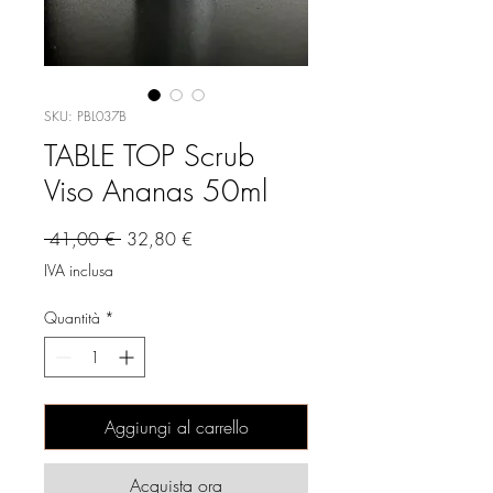
SKU: PBL037B
TABLE TOP Scrub
Viso Ananas 50ml
Prezzo
Prezzo
 41,00 € 
32,80 €
regolare
scontato
IVA inclusa
Quantità
*
Aggiungi al carrello
Acquista ora