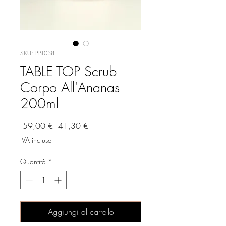
SKU: PBL038
TABLE TOP Scrub
Corpo All'Ananas
200ml
Prezzo
Prezzo
 59,00 € 
41,30 €
regolare
scontato
IVA inclusa
Quantità
*
Aggiungi al carrello