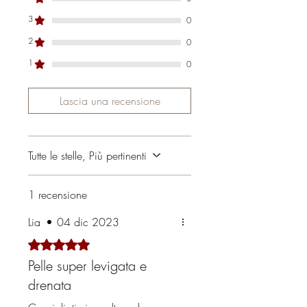
Ethylhexylglycerin, Squalene*,
3
0
Maltodextrin, Beta-sitosterol.
2
*da olio di girasole
0
1
0
Lascia una recensione
Tutte le stelle, Più pertinenti
1 recensione
Lia
•
04 dic 2023
Valutazione 5 stelle su 5.
Pelle super levigata e
drenata