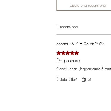
Lascia una recensione
1 recensione
cosetta1977
•
08 ott 2023
Valutazione 5 stelle su 5.
Da provare
Capelli rinati ,leggerissimo è fa
È stata utile?
Sì