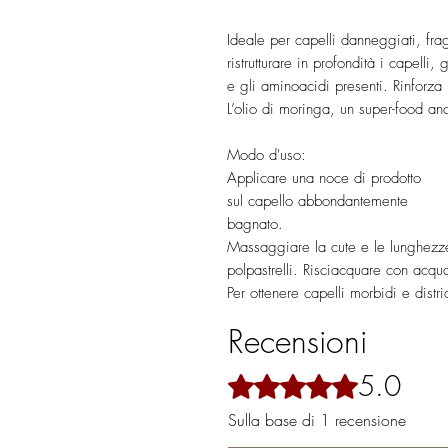
Ideale per capelli danneggiati, frag
ristrutturare in profondità i capelli,
e gli aminoacidi presenti. Rinforza i
L’olio di moringa, un super-food anc
Modo d'uso:
Applicare una noce di prodotto
sul capello abbondantemente
bagnato.
Massaggiare la cute e le lunghezze
polpastrelli. Risciacquare con acqu
Per ottenere capelli morbidi e distr
Recensioni
5.0
Valutazione 5 stelle su 5.
Sulla base di 1 recensione