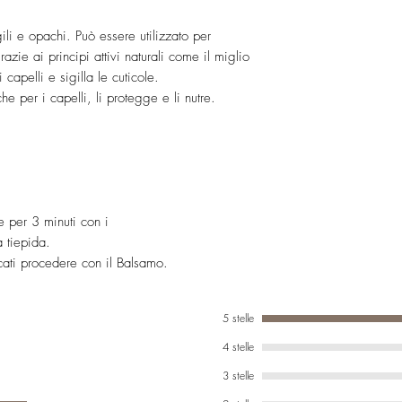
sulfate, Magnesium lau
NICKEL E METALLI PE
PCA
TESTED
ili e opachi. Può essere utilizzato per
Panthenol, Sodium coc
 grazie ai principi attivi naturali come il miglio
sativa (Rice) extract, La
 capelli e sigilla le cuticole.
Biotin, Alanine, Isoleuc
he per i capelli, li protegge e li nutre.
kernel extract, Panicu
ringa oleifera seed oil,
Parfum (Fragrance).
Sodium
benzoate, Glycerin, D
cocoyl glutamate, Levul
acid, Guar hydroxyprop
 per 3 minuti con i
nium chloride, Benzyi 
a tiepida.
Phenoxyethanol, Tetras
icati procedere con il Balsamo.
acid,
Dehydroacetic acid, So
Ethylhexylglycerin.
5 stelle
4 stelle
3 stelle