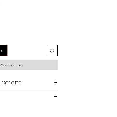
Prezzo
€
scontato
lo
Acquista ora
L PRODOTTO
 olio di moringa, fermentato di riso,
na, alanina, valina, prolina, iso-
 laury.
cati.