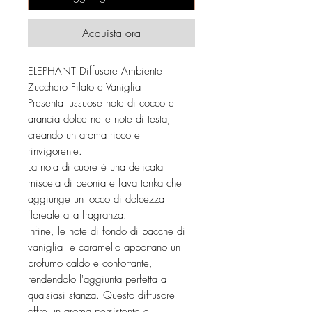
Acquista ora
ELEPHANT Diffusore Ambiente
Zucchero Filato e Vaniglia
Presenta lussuose note di cocco e
arancia dolce nelle note di testa,
creando un aroma ricco e
rinvigorente.
La nota di cuore è una delicata
miscela di peonia e fava tonka che
aggiunge un tocco di dolcezza
floreale alla fragranza.
Infine, le note di fondo di bacche di
vaniglia e caramello apportano un
profumo caldo e confortante,
rendendolo l'aggiunta perfetta a
qualsiasi stanza. Questo diffusore
offre un aroma persistente e