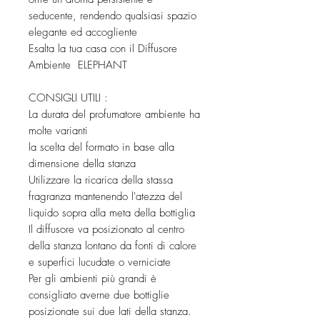
seducente, rendendo qualsiasi spazio
elegante ed accogliente
Esalta la tua casa con il Diffusore
Ambiente ELEPHANT
CONSIGLI UTILI :
La durata del profumatore ambiente ha
molte varianti
la scelta del formato in base alla
dimensione della stanza
Utilizzare la ricarica della stassa
fragranza mantenendo l'atezza del
liquido sopra alla meta della bottiglia
Il diffusore va posizionato al centro
della stanza lontano da fonti di calore
e superfici lucudate o verniciate
Per gli ambienti più grandi è
consigliato averne due bottiglie
posizionate sui due lati della stanza.