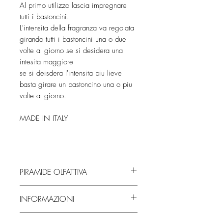
Al primo utilizzo lascia impregnare
tutti i bastoncini.
L'intensita della fragranza va regolata
girando tutti i bastoncini una o due
volte al giorno se si desidera una
intesita maggiore
se si deisdera l'intensita piu lieve
basta girare un bastoncino una o piu
volte al giorno.
MADE IN ITALY
PIRAMIDE OLFATTIVA
NOTE DI TESTA
INFORMAZIONI
Arancia Dolce, Cocco
NOTE DI CORPO
Durata della fragranza oltre la sua